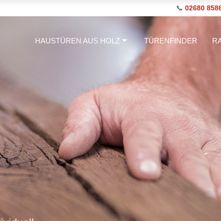
📞
02680 858
HAUSTÜREN AUS HOLZ
TÜRENFINDER
R